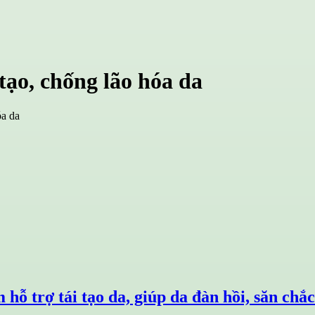
ạo, chống lão hóa da
óa da
ỗ trợ tái tạo da, giúp da đàn hồi, săn chắ