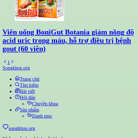
Viên uống BoniGut Botania giảm nồng độ
acid uric trong máu, hỗ trợ điều trị bệnh
gout (60 viên)
1
Songkhoe.org
Trang chủ
Tìm kiếm
Bài viết
Hỏi đáp
Chuyên khoa
Sản phẩm
Danh mục
songkhoe.org