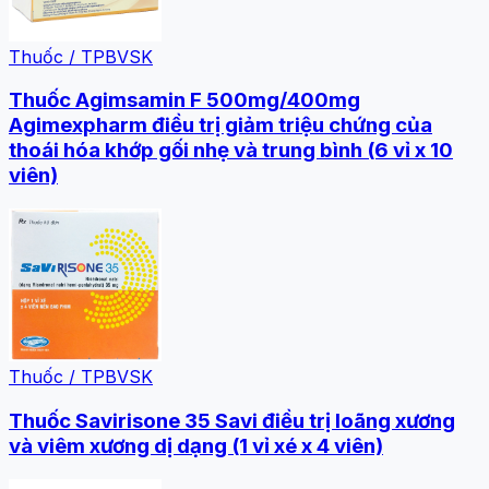
Thuốc / TPBVSK
Thuốc Agimsamin F 500mg/400mg
Agimexpharm điều trị giảm triệu chứng của
thoái hóa khớp gối nhẹ và trung bình (6 vỉ x 10
viên)
Thuốc / TPBVSK
Thuốc Savirisone 35 Savi điều trị loãng xương
và viêm xương dị dạng (1 vỉ xé x 4 viên)