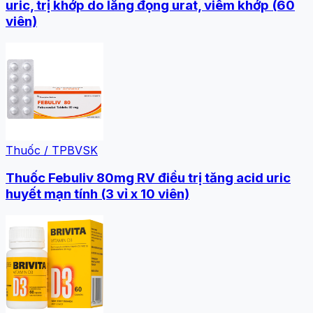
uric, trị khớp do lắng đọng urat, viêm khớp (60
viên)
Thuốc / TPBVSK
Thuốc Febuliv 80mg RV điều trị tăng acid uric
huyết mạn tính (3 vỉ x 10 viên)