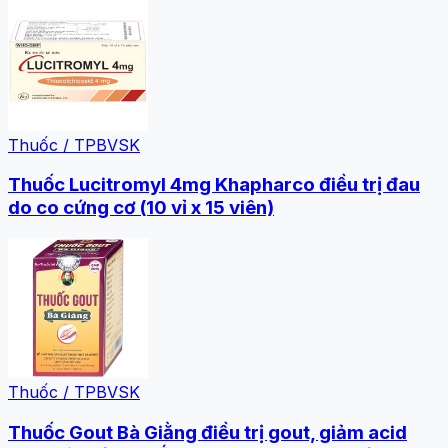
Thuốc / TPBVSK
Thuốc Lucitromyl 4mg Khapharco điều trị đau
do co cứng cơ (10 vỉ x 15 viên)
Thuốc / TPBVSK
Thuốc Gout Bà Giằng điều trị gout, giảm acid