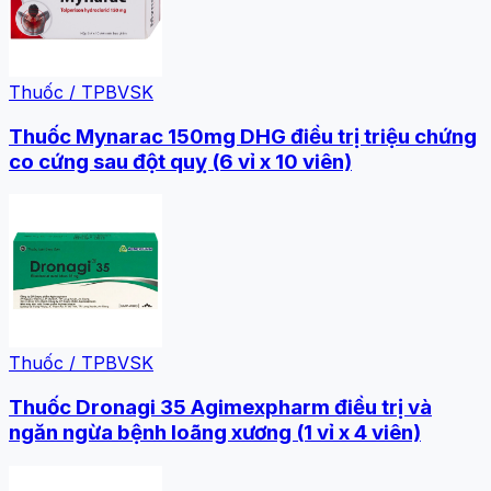
Thuốc / TPBVSK
Thuốc Mynarac 150mg DHG điều trị triệu chứng
co cứng sau đột quỵ (6 vỉ x 10 viên)
Thuốc / TPBVSK
Thuốc Dronagi 35 Agimexpharm điều trị và
ngăn ngừa bệnh loãng xương (1 vỉ x 4 viên)