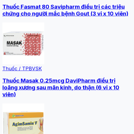
Thuốc Fasmat 80 Savipharm điều trị các triệu
chứng cho người mắc bệnh Gout (3 vỉ x 10 viên)
Thuốc / TPBVSK
Thuốc Masak 0.25mcg DaviPharm điều trị
loãng xương sau mãn kinh, do thận (6 vỉ x 10
viên)