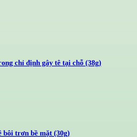
g chỉ định gây tê tại chỗ (38g)
 bôi trơn bề mặt (30g)