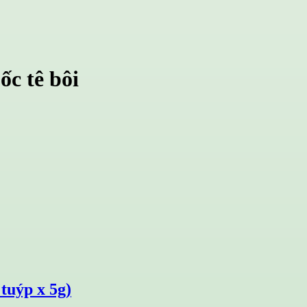
c tê bôi
tuýp x 5g)