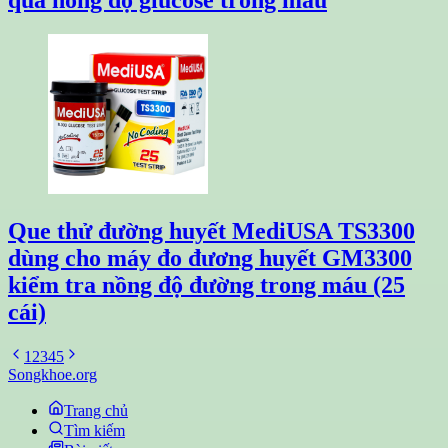
Que thử đường huyết MediUSA TS3300
dùng cho máy đo đương huyết GM3300
kiểm tra nồng độ đường trong máu (25
cái)
1
2
3
4
5
Songkhoe.org
Trang chủ
Tìm kiếm