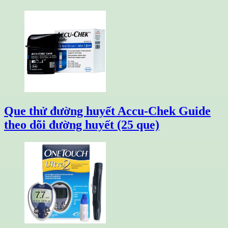
Que thử đường huyết Accu-Chek Guide
theo dõi đường huyết (25 que)