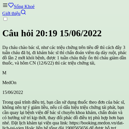
Sống Khoẻ
Giới thiệu
Câu hỏi
20:19 15/06/2022
Dạ cháu chào bác sĩ, như các triệu chứng trên tiêu đề thì cách đây 3
tuần cháu đã bị, đi khám bác sĩ thì chẩn đoán viêm dạ dày ruột, phác
đồ lần 2 mới khỏi bệnh, được 1 tuần cháu thấy ổn thì cháu giảm dần
thuốc, và hôm CN (12/6/22) thì các triệu chứng tái,
M
MedOn
15/06/2022
Trong quá trình điều trị, bạn cần sử dụng thuốc theo đơn của bác sĩ,
không nên tự ý giảm liều, nếu có dấu hiệu triệu chứng tái phát, bạn
cần quay lại bệnh viện để bác sĩ chuyên khoa khám, chẩn đoán và
có hướng xử trí kịp thời, thay đổi phác đồ điều trị phù hợp hơn bạn
nhé. Đặt lịch khám tại viện qua link: https://booking.medon.vn/dat-
lich-tai-vien Hoặc liên hệ tổng đài 1900565656 để được hỗ trợ.