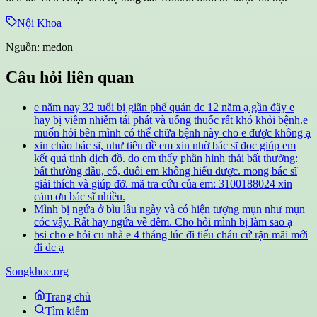
Nội Khoa
Nguồn:
medon
Câu hỏi liên quan
e năm nay 32 tuổi bị giãn phế quản dc 12 năm ạ.gần đây e
hay bị viêm nhiễm tái phát và uống thuốc rất khó khỏi bệnh.e
muốn hỏi bên mình có thể chữa bệnh này cho e được không ạ
xin chào bác sĩ, như tiêu đề em xin nhờ bác sĩ đọc giúp em
kết quả tinh dịch đồ. do em thấy phần hình thái bất thường:
bất thường đầu, cổ, đuôi em không hiểu được. mong bác sĩ
giải thích và giúp đỡ. mã tra cứu của em: 3100188024 xin
cảm ơn bác sĩ nhiều.
Mình bị ngứa ở bìu lâu ngày và có hiện tượng mụn như mụn
cóc vậy. Rất hay ngứa về đêm. Cho hỏi mình bị làm sao ạ
bsi cho e hỏi cu nhà e 4 tháng lúc đi tiểu cháu cứ rặn mãi mới
đi dc ạ
Songkhoe.org
Trang chủ
Tìm kiếm