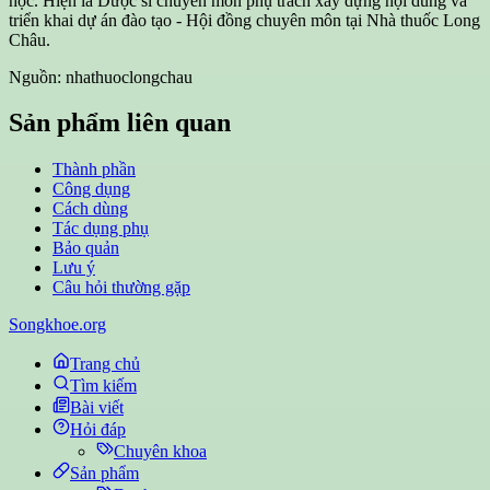
học. Hiện là Dược sĩ chuyên môn phụ trách xây dựng nội dung và
triển khai dự án đào tạo - Hội đồng chuyên môn tại Nhà thuốc Long
Châu.
Nguồn: nhathuoclongchau
Sản phẩm liên quan
Thành phần
Công dụng
Cách dùng
Tác dụng phụ
Bảo quản
Lưu ý
Câu hỏi thường gặp
Songkhoe.org
Trang chủ
Tìm kiếm
Bài viết
Hỏi đáp
Chuyên khoa
Sản phẩm