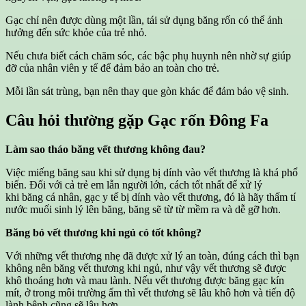
Gạc chỉ nên được dùng một lần, tái sử dụng băng rốn có thể ảnh
hưởng đến sức khỏe của trẻ nhỏ.
Nếu chưa biết cách chăm sóc, các bậc phụ huynh nên nhờ sự giúp
đỡ của nhân viên y tế để đảm bảo an toàn cho trẻ.
Mỗi lần sát trùng, bạn nên thay que gòn khác để đảm bảo vệ sinh.
Câu hỏi thường gặp
Gạc rốn Đông Fa
Làm sao tháo băng vết thương không đau?
Việc miếng băng sau khi sử dụng bị dính vào vết thương là khá phổ
biến. Đối với cả trẻ em lẫn người lớn, cách tốt nhất để xử lý
khi băng cá nhân, gạc y tế bị dính vào vết thương, đó là hãy thấm tí
nước muối sinh lý lên băng, băng sẽ từ từ mềm ra và dễ gỡ hơn.
Băng bó vết thương khi ngủ có tốt không?
Với những vết thương nhẹ đã được xử lý an toàn, đúng cách thì bạn
không nên băng vết thương khi ngủ, như vậy vết thương sẽ được
khô thoáng hơn và mau lành. Nếu vết thương được băng gạc kín
mít, ở trong môi trường ẩm thì vết thương sẽ lâu khô hơn và tiến độ
lành bệnh cũng sẽ lâu hơn.