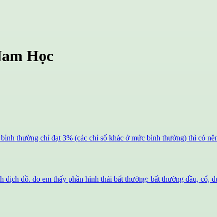
Nam Học
 bình thường chỉ đạt 3% (các chỉ số khác ở mức bình thường) thì có nên
nh dịch đồ. do em thấy phần hình thái bất thường: bất thường đầu, cổ, 