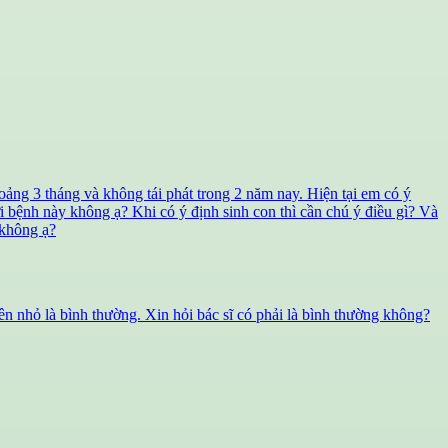
oảng 3 tháng và không tái phát trong 2 năm nay. Hiện tại em có ý
i bệnh này không ạ? Khi có ý định sinh con thì cần chú ý điều gì? Và
 không ạ?
bên nhỏ là bình thường. Xin hỏi bác sĩ có phải là bình thường không?