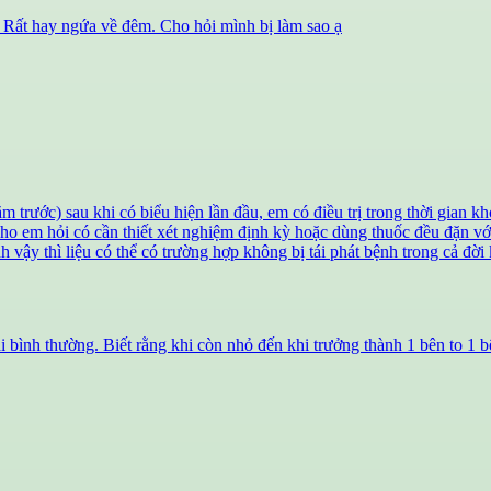
 Rất hay ngứa về đêm. Cho hỏi mình bị làm sao ạ
trước) sau khi có biểu hiện lần đầu, em có điều trị trong thời gian kh
cho em hỏi có cần thiết xét nghiệm định kỳ hoặc dùng thuốc đều đặn vớ
h vậy thì liệu có thể có trường hợp không bị tái phát bệnh trong cả đời
ại bình thường. Biết rằng khi còn nhỏ đến khi trưởng thành 1 bên to 1 