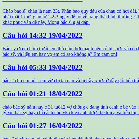
Chào bác sĩ, cháu là nam 23t. Phần bao quy đầu của cháu có hơi dài,
phải mất 1 thời gian từ 1-2-3 ngày để nó về trạng thái bình thường. 
khắc phục vấn đề này. Mong bác sĩ giải đáp.
Câu hỏi
14:32 19/04/2022
Bác sỹ ơi em hôm trước em thủ dâm hơi mạnh nên có bị sước và có ch
bác sỹ, và liệu em hay vợ em có sao không ạ? Em cảm ơn!
Câu hỏi
05:33 19/04/2022
bác sĩ cho em hỏi , em vừa bị tai nạn và bị trầy xước ở đầy gối bên t
Câu hỏi
01:21 18/04/2022
chào bác sỹ năm nay e 31 tuổi.2 vợ chồng e đang tính canh e bé váo n
lý.xin bác sỹ hãy chỉ cách cho vk ck e canh được bé trai ạ.và trên th
Câu hỏi
01:27 16/04/2022
bác sĩ ơi cho em hỏi có thuốc nào kéo dài thời gian quan hệ cho nam k