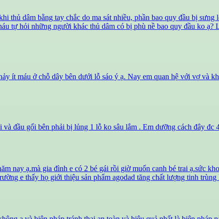
 khi thủ dâm bằng tay chắc do ma sát nhiều, phần bao quy đầu bị sưng
Cháu tự hỏi những người khác thủ dâm có bị phù nề bao quy đầu ko ạ? L
ảy ít máu ở chỗ dây bên dưới lỗ sáo ý ạ. Nay em quan hệ với vợ và khô
rái và đầu gối bên phải bị lủng 1 lỗ ko sâu lắm . Em dưỡng cách đây đc 4
ăm nay ạ.mà gia đình e có 2 bé gái rồi giờ muốn canh bé trai ạ.sức kho
ị trường e thấy họ giới thiệu sản phẩm agodad tăng chất lượng tinh trù
hông ạ và biện pháp tránh thai an toàn và hiệu quả nhất là biện pháp nà