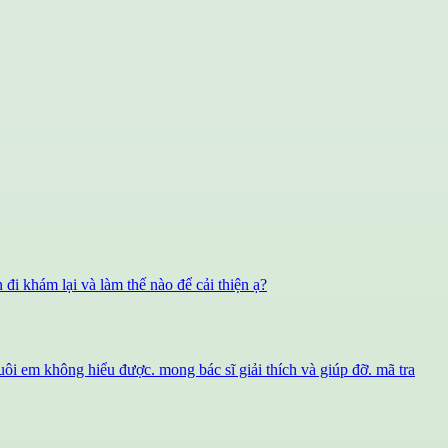
 đi khám lại và làm thế nào để cải thiện ạ?
đuôi em không hiểu được. mong bác sĩ giải thích và giúp đỡ. mã tra