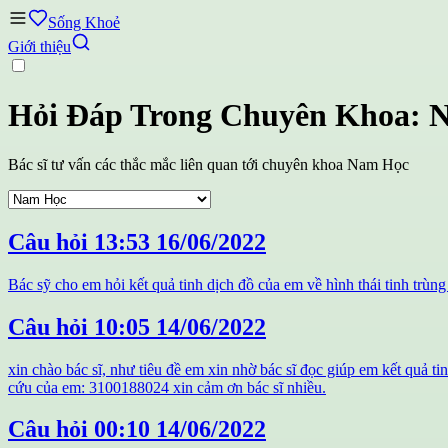
Sống Khoẻ
Giới thiệu
Hỏi Đáp Trong Chuyên Khoa: 
Bác sĩ tư vấn các thắc mắc liên quan tới chuyên khoa Nam Học
Câu hỏi
13:53 16/06/2022
Bác sỹ cho em hỏi kết quả tinh dịch đồ của em về hình thái tinh trùng
Câu hỏi
10:05 14/06/2022
xin chào bác sĩ, như tiêu đề em xin nhờ bác sĩ đọc giúp em kết quả ti
cứu của em: 3100188024 xin cảm ơn bác sĩ nhiều.
Câu hỏi
00:10 14/06/2022