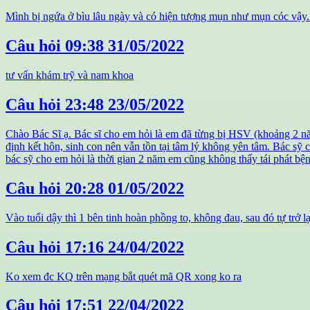
Mình bị ngứa ở bìu lâu ngày và có hiện tượng mụn như mụn cóc vậy.
Câu hỏi
09:38 31/05/2022
tư vấn khám trỹ và nam khoa
Câu hỏi
23:48 23/05/2022
Chào Bác Sĩ ạ. Bác sĩ cho em hỏi là em đã từng bị HSV (khoảng 2 năm 
định kết hôn, sinh con nên vẫn tồn tại tâm lý không yên tâm. Bác sỹ 
bác sỹ cho em hỏi là thời gian 2 năm em cũng không thấy tái phát bện
Câu hỏi
20:28 01/05/2022
Vào tuổi dậy thì 1 bên tinh hoàn phồng to, không đau, sau đó tự trở l
Câu hỏi
17:16 24/04/2022
Ko xem đc KQ trên mạng bắt quét mã QR xong ko ra
Câu hỏi
17:51 22/04/2022