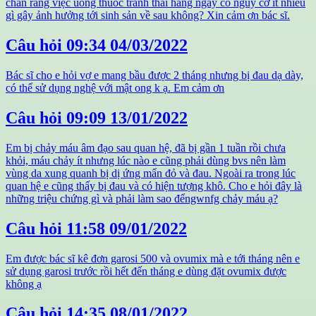
chắn rằng việc uống thuốc tránh thai hàng ngày có nguy cơ ít nhiều
gì gây ảnh hưởng tới sinh sản về sau không? Xin cảm ơn bác sĩ.
Câu hỏi
09:34 04/03/2022
Bác sĩ cho e hỏi vợ e mang bầu được 2 tháng nhưng bị đau dạ dày,
có thể sử dụng nghệ với mật ong k ạ. Em cảm ơn
Câu hỏi
09:09 13/01/2022
Em bị chảy máu âm đạo sau quan hệ, đã bị gần 1 tuần rồi chưa
khỏi, máu chảy ít nhưng lúc nào e cũng phải dùng bvs nên làm
vùng da xung quanh bị dị ứng mẩn đỏ và đau. Ngoài ra trong lúc
quan hệ e cũng thấy bị đau và có hiện tượng khô. Cho e hỏi đây là
những triệu chứng gì và phải làm sao đểngwnfg chảy máu ạ?
Câu hỏi
11:58 09/01/2022
Em được bác sĩ kê đơn garosi 500 và ovumix mà e tới tháng nên e
sử dụng garosi trước rồi hết đến tháng e dùng đặt ovumix được
không ạ
Câu hỏi
14:35 08/01/2022