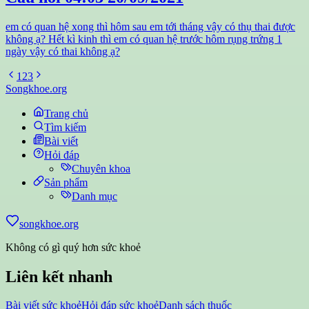
em có quan hệ xong thì hôm sau em tới tháng vậy có thụ thai được
không ạ? Hết kì kinh thì em có quan hệ trước hôm rụng trứng 1
ngày vậy có thai không ạ?
1
2
3
Songkhoe.org
Trang chủ
Tìm kiếm
Bài viết
Hỏi đáp
Chuyên khoa
Sản phẩm
Danh mục
songkhoe.org
Không có gì quý hơn sức khoẻ
Liên kết nhanh
Bài viết sức khoẻ
Hỏi đáp sức khoẻ
Danh sách thuốc