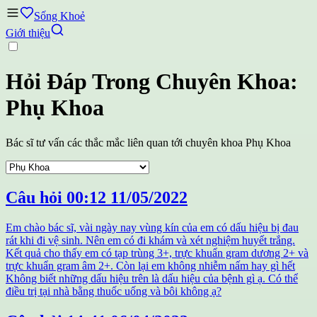
Sống Khoẻ
Giới thiệu
Hỏi Đáp Trong Chuyên Khoa:
Phụ Khoa
Bác sĩ tư vấn các thắc mắc liên quan tới chuyên khoa Phụ Khoa
Câu hỏi
00:12 11/05/2022
Em chào bác sĩ, vài ngày nay vùng kín của em có dấu hiệu bị đau
rát khi đi vệ sinh. Nên em có đi khám và xét nghiệm huyết trắng.
Kết quả cho thấy em có tạp trùng 3+, trực khuẩn gram dương 2+ và
trực khuẩn gram âm 2+. Còn lại em không nhiễm nấm hay gì hết
Không biết những dấu hiệu trên là dấu hiệu của bệnh gì ạ. Có thể
điều trị tại nhà bằng thuốc uống và bôi không ạ?