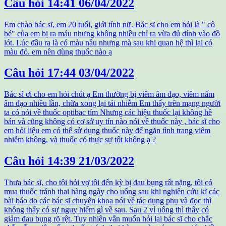
Câu hỏi
14:41 06/04/2022
Em chào bác sĩ, em 20 tuổi, giới tính nữ. Bác sĩ cho em hỏi là " cô
bé" của em bị ra máu nhưng không nhiều chỉ ra vừa đủ dính vào đồ
lót. Lúc đầu ra là có màu nâu nhưng mà sau khi quan hệ thì lại có
màu đỏ. em nên dùng thuốc nào ạ
Câu hỏi
17:44 03/04/2022
Bác sĩ ơi cho em hỏi chút ạ Em thường bị viêm âm đạo, viêm nấm
âm đạo nhiều lần, chữa xong lại tái nhiễm Em thấy trên mạng người
ta có nói về thuốc optibac tím Nhưng các hiệu thuốc lại không hề
bán và cũng không có cơ sở uy tín nào nói về thuốc này , bác sĩ cho
em hỏi liệu em có thể sử dụng thuốc này để ngăn tình trang viêm
nhiễm không, và thuốc có thực sự tốt không ạ ?
Câu hỏi
14:39 21/03/2022
Thưa bác sĩ, cho tôi hỏi vợ tôi đến kỳ bị đau bụng rất nặng, tôi có
mua thuốc tránh thai hàng ngày cho uống sau khi nghiên cứu kĩ các
bài báo do các bác sĩ chuyên khoa nói về tác dụng phụ và đọc thì
không thấy có sự nguy hiểm gì về sau. Sau 2 vỉ uống thì thấy có
giảm đau bụng rõ rệt. Tuy nhiên vẫn muốn hỏi lại bác sĩ cho chắc