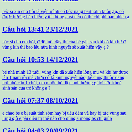
bác sĩ xin cho hỏi là viện mình có bóc nang bartholin không ạ, có
được hưởng bảo hiểm y tế không ạ và nếu có thì chi phí bao nhiêu ạ
Câu hỏi
13:41 23/12/2021
bác sĩ cho em hỏi, ở độ tuổi dậy thì của bé gái, sau khi có khí hư ở
vùng kín thì bao lâu nữa kinh nguyệt sẽ xuất hiện vậy ạ ?
Câu hỏi
10:53 14/12/2021
bé nhà mình 13 tuổi, vùng kín đã xuất hiện lông mu và khí hư được
tận 1 năm rồi mà chưa có kì kinh nguyệt nào, bé cũng thuộc dạng
hơi nhỏ cân 1 chút, em muốn hỏi liệu ảnh hưởng gì tới sức khoẻ
sinh sản của trẻ không ạ ?
Câu hỏi
07:37 08/10/2021
e chào bs e bị suất tinh sớm hay bị tiểu đêm và hay bị tức vùng sau
lưng giờ e pải điều trị thế nào cho đúng ạ mong bs chỉ giúp
Câu hỏi
04:03 20/09/2021