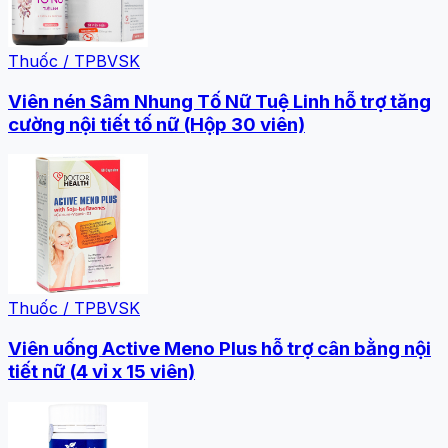
Thuốc / TPBVSK
Viên nén Sâm Nhung Tố Nữ Tuệ Linh hỗ trợ tăng
cường nội tiết tố nữ (Hộp 30 viên)
Thuốc / TPBVSK
Viên uống Active Meno Plus hỗ trợ cân bằng nội
tiết nữ (4 vỉ x 15 viên)