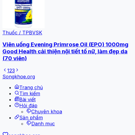
Thuốc / TPBVSK
Viên uống Evening Primrose Oil (EPO) 1000mg
Good Health cải thiện nội tiết tố nữ, làm đẹp da
(70 viên)
1
2
3
Songkhoe.org
Trang chủ
Tìm kiếm
Bài viết
Hỏi đáp
Chuyên khoa
Sản phẩm
Danh mục