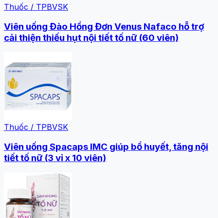
Thuốc / TPBVSK
Viên uống Đào Hồng Đơn Venus Nafaco hỗ trợ
cải thiện thiếu hụt nội tiết tố nữ (60 viên)
Thuốc / TPBVSK
Viên uống Spacaps IMC giúp bổ huyết, tăng nội
tiết tố nữ (3 vỉ x 10 viên)