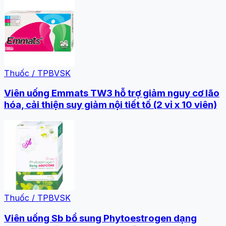
Thuốc / TPBVSK
Viên uống Emmats TW3 hỗ trợ giảm nguy cơ lão
hóa, cải thiện suy giảm nội tiết tố (2 vỉ x 10 viên)
Thuốc / TPBVSK
Viên uống Sb bổ sung Phytoestrogen dạng