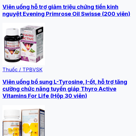
Viên uống hỗ trợ giảm triệu chứng tiền kinh
nguyệt Evening Primrose Oil Swisse (200 viên)
Thuốc / TPBVSK
Viên uống bổ sung L-Tyrosine, I-ốt, hỗ trợ tăng
cường chức năng tuyến giáp Thyro Active
Vitamins For Life (Hộp 30 viên)