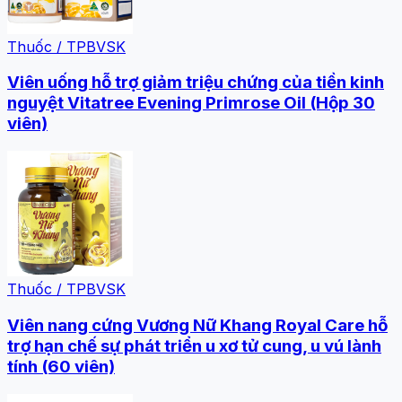
Thuốc / TPBVSK
Viên uống hỗ trợ giảm triệu chứng của tiền kinh
nguyệt Vitatree Evening Primrose Oil (Hộp 30
viên)
Thuốc / TPBVSK
Viên nang cứng Vương Nữ Khang Royal Care hỗ
trợ hạn chế sự phát triển u xơ tử cung, u vú lành
tính (60 viên)