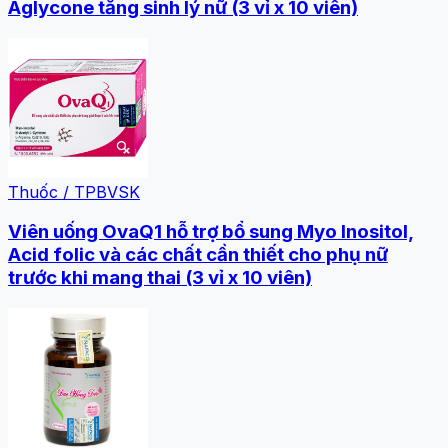
Aglycone tăng sinh lý nữ (3 vỉ x 10 viên)
Thuốc / TPBVSK
Viên uống OvaQ1 hỗ trợ bổ sung Myo Inositol,
Acid folic và các chất cần thiết cho phụ nữ
trước khi mang thai (3 vỉ x 10 viên)