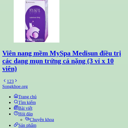
Viên nang mềm MySpa Medisun điều trị
các dạng mụn trứng cá nặng (3 vỉ x 10
viên)
1
2
3
Songkhoe.org
Trang chủ
Tìm kiếm
Bài viết
Hỏi đáp
Chuyên khoa
Sản phẩm