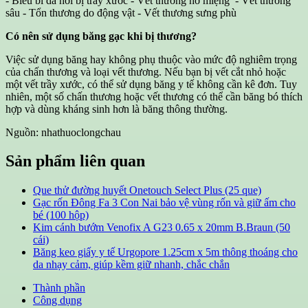
- Biểu bì da hơi bị trầy xước - Vết thương hở miệng - Vết thương
sâu - Tổn thương do động vật - Vết thương sưng phù
Có nên sử dụng băng gạc khi bị thương?
Việc sử dụng băng hay không phụ thuộc vào mức độ nghiêm trọng
của chấn thương và loại vết thương. Nếu bạn bị vết cắt nhỏ hoặc
một vết trầy xước, có thể sử dụng băng y tế không cần kê đơn. Tuy
nhiên, một số chấn thương hoặc vết thương có thể cần băng bó thích
hợp và dùng kháng sinh hơn là băng thông thường.
Nguồn: nhathuoclongchau
Sản phẩm liên quan
Que thử đường huyết Onetouch Select Plus (25 que)
Gạc rốn Đông Fa 3 Con Nai bảo vệ vùng rốn và giữ ấm cho
bé (100 hộp)
Kim cánh bướm Venofix A G23 0.65 x 20mm B.Braun (50
cái)
Băng keo giấy y tế Urgopore 1.25cm x 5m thông thoáng cho
da nhạy cảm, giúp kềm giữ nhanh, chắc chắn
Thành phần
Công dụng