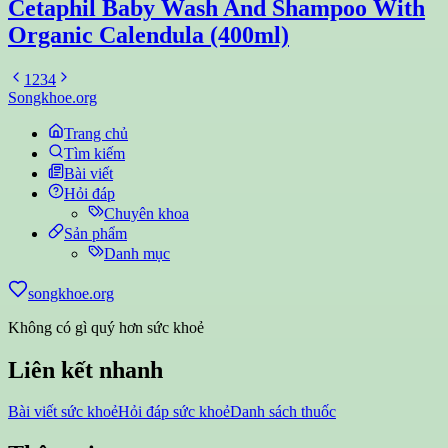
Cetaphil Baby Wash And Shampoo With
Organic Calendula (400ml)
1
2
3
4
Songkhoe.org
Trang chủ
Tìm kiếm
Bài viết
Hỏi đáp
Chuyên khoa
Sản phẩm
Danh mục
songkhoe.org
Không có gì quý hơn sức khoẻ
Liên kết nhanh
Bài viết sức khoẻ
Hỏi đáp sức khoẻ
Danh sách thuốc