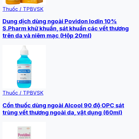
Thuốc / TPBVSK
Dung dịch dùng ngoài Povidon Iodin 10%
S.Pharm khử khuẩn, sát khuẩn các vết thương
trên da và niêm mạc (Hộp 20ml)
Thuốc / TPBVSK
Cồn thuốc dùng ngoài Alcool 90 độ OPC sát
trùng vết thương ngoài da, vật dụng (60ml)