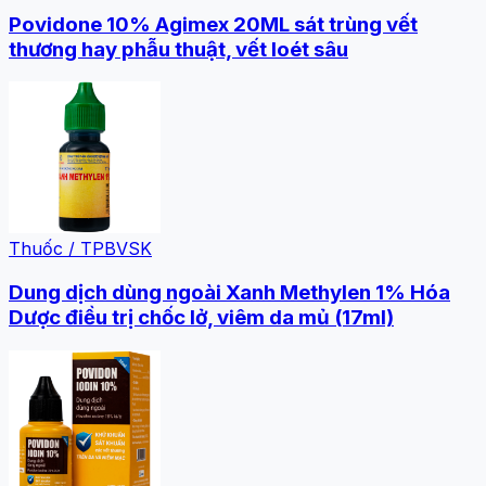
Povidone 10% Agimex 20ML sát trùng vết
thương hay phẫu thuật, vết loét sâu
Thuốc / TPBVSK
Dung dịch dùng ngoài Xanh Methylen 1% Hóa
Dược điều trị chốc lở, viêm da mủ (17ml)