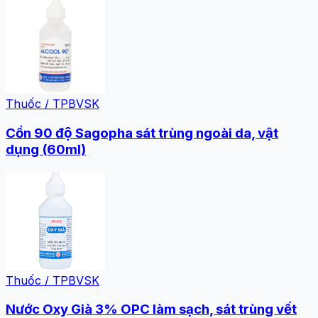
Thuốc / TPBVSK
Cồn 90 độ Sagopha sát trùng ngoài da, vật
dụng (60ml)
Thuốc / TPBVSK
Nước Oxy Già 3% OPC làm sạch, sát trùng vết