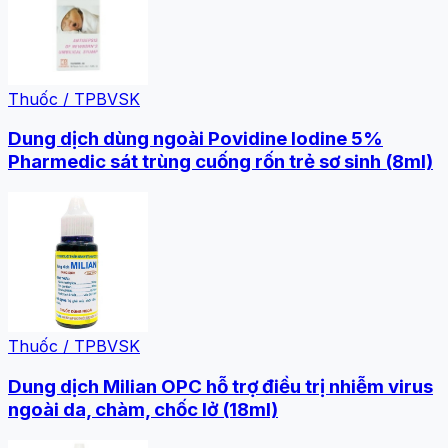
Thuốc / TPBVSK
Dung dịch dùng ngoài Povidine Iodine 5%
Pharmedic sát trùng cuống rốn trẻ sơ sinh (8ml)
Thuốc / TPBVSK
Dung dịch Milian OPC hỗ trợ điều trị nhiễm virus
ngoài da, chàm, chốc lở (18ml)