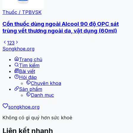
Thuốc / TPBVSK
Cồn thuốc dùng ngoài Alcool 90 độ OPC sát
trùng vết thương ngoài da, vật dụng (60ml)
1
2
3
Songkhoe.org
Trang chủ
Tìm kiếm
Bài viết
Hỏi đáp
Chuyên khoa
Sản phẩm
Danh mục
songkhoe.org
Không có gì quý hơn sức khoẻ
Liên kết nhanh