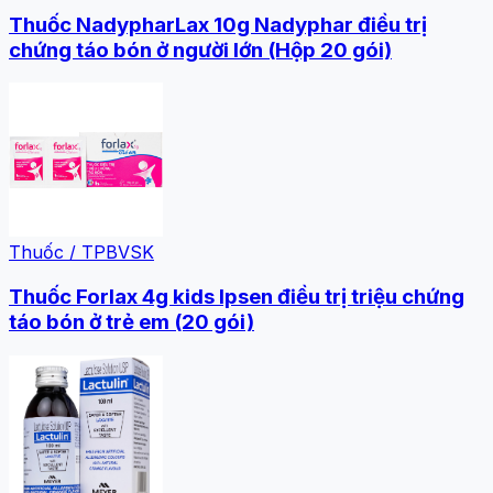
Thuốc NadypharLax 10g Nadyphar điều trị
chứng táo bón ở người lớn (Hộp 20 gói)
Thuốc / TPBVSK
Thuốc Forlax 4g kids Ipsen điều trị triệu chứng
táo bón ở trẻ em (20 gói)