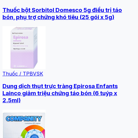
Thuốc bột Sorbitol Domesco 5g điều trị táo
bón, phụ trợ chứng khó tiêu (25 gói x 5g)
Thuốc / TPBVSK
Dung dịch thụt trực tràng Epirosa Enfants
Lainco giảm triệu chứng táo bón (6 tuýp x
2.5ml)