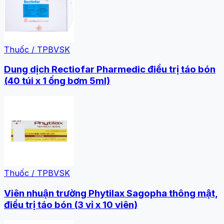
Thuốc / TPBVSK
Dung dịch Rectiofar Pharmedic điều trị táo bón
(40 túi x 1 ống bơm 5ml)
Thuốc / TPBVSK
Viên nhuận trường Phytilax Sagopha thông mật,
điều trị táo bón (3 vỉ x 10 viên)