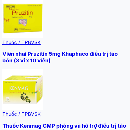
Thuốc / TPBVSK
Viên nhai Pruzitin 5mg Khaphaco điều trị táo
bón (3 vỉ x 10 viên)
Thuốc / TPBVSK
Thuốc Kenmag GMP phòng và hỗ trợ điều trị táo