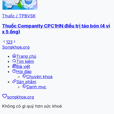
Thuốc / TPBVSK
Thuốc Companity CPC1HN điều trị táo bón (4 vỉ
x 5 ống)
1
2
3
Songkhoe.org
Trang chủ
Tìm kiếm
Bài viết
Hỏi đáp
Chuyên khoa
Sản phẩm
Danh mục
songkhoe.org
Không có gì quý hơn sức khoẻ