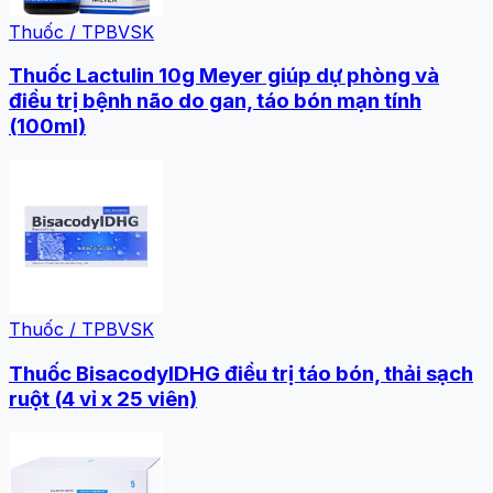
Thuốc / TPBVSK
Thuốc Lactulin 10g Meyer giúp dự phòng và
điều trị bệnh não do gan, táo bón mạn tính
(100ml)
Thuốc / TPBVSK
Thuốc BisacodylDHG điều trị táo bón, thải sạch
ruột (4 vỉ x 25 viên)