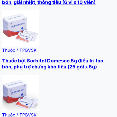
bón, giải nhiệt, thông tiểu (6 vỉ x 10 viên)
Thuốc / TPBVSK
Thuốc bột Sorbitol Domesco 5g điều trị táo
bón, phụ trợ chứng khó tiêu (25 gói x 5g)
Thuốc / TPBVSK