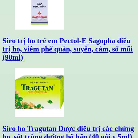
Siro trị ho trẻ em Pectol-E Sagopha điều
trị ho, viêm phế quản, suyễn, cảm, sổ mũi
(90ml)
Siro ho Tragutan Dược điều trị các chứng
ho, sát trùng đường hô hấp (40 gói x 5ml)