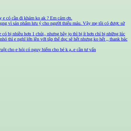
vậy e có cần đi khám ko ak ? Em cám ơn.
ử dụng vì sản phẩm lưu ý cho người thiếu máu. Vậy mẹ tôi có được sử
 có bị nhiều hơn 1 chút,, nhưng bây jo thì bị ít hơn chỉ bị những lúc
nhỏ thì e nghĩ lớn lên với tập thể dục sẽ hết nhưng ko hết ,, thank bác
ruột cho e hỏi có nguy hiểm cho bé k ạ..e cần tư vấn