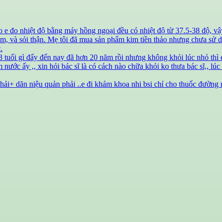
nào e đo nhiệt độ bằng máy hồng ngoại đều có nhiệt độ từ 37.5-38 độ, 
u tim, và sỏi thận. Mẹ tôi đã mua sản phẩm kim tiền thảo nhưng chưa s
.
 13 tuổi gì đấy đến nay đã hơn 20 năm rồi nhưng không khỏi lúc nhỏ thì e
nước ấy ,, xin hỏi bác sĩ là có cách nào chữa khỏi ko thưa bác sĩ,, lúc 
hải+ dãn niệu quản phải ..e đi khám khoa nhi bsi chỉ cho thuốc đường 