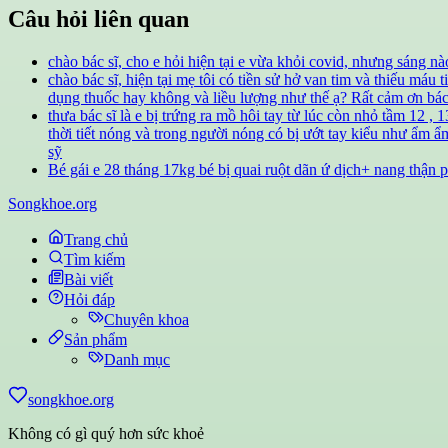
Câu hỏi liên quan
chào bác sĩ, cho e hỏi hiện tại e vừa khỏi covid, nhưng sáng 
chào bác sĩ, hiện tại mẹ tôi có tiền sử hở van tim và thiếu má
dụng thuốc hay không và liều lượng như thế ạ? Rất cảm ơn bác
thưa bác sĩ là e bị trứng ra mồ hôi tay từ lúc còn nhỏ tầm 12 ,
thời tiết nóng và trong người nóng có bị ướt tay kiểu như ẩm ẩm 
sỹ
Bé gái e 28 tháng 17kg bé bị quai ruột dãn ứ dịch+ nang thận p
Songkhoe.org
Trang chủ
Tìm kiếm
Bài viết
Hỏi đáp
Chuyên khoa
Sản phẩm
Danh mục
songkhoe.org
Không có gì quý hơn sức khoẻ