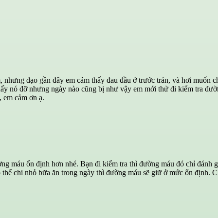
 nhưng dạo gần đây em cảm thấy đau đầu ở trước trán, và hơi muốn chón
 nó đỡ nhưng ngày nào cũng bị như vậy em mới thử đi kiểm tra đường 
i, em cảm ơn ạ.
g máu ổn định hơn nhé. Bạn đi kiểm tra thì đường máu đó chỉ đánh giá
 thể chi nhỏ bữa ăn trong ngày thì đường máu sẽ giữ ở mức ổn định. 